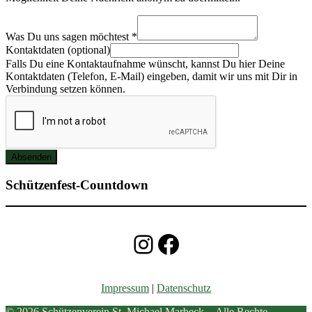
sagen
uns
Was Du uns sagen möchtest
*
Was
Kontaktdaten (optional)
Falls Du eine Kontaktaufnahme wünscht, kannst Du hier Deine
Kontaktdaten (Telefon, E-Mail) eingeben, damit wir uns mit Dir in
Verbindung setzen können.
Absenden
Schützenfest-Countdown
Instagram
Facebook
Impressum
|
Datenschutz
© 2026
Schützenverein St. Michael Marbeck
– Alle Rechte