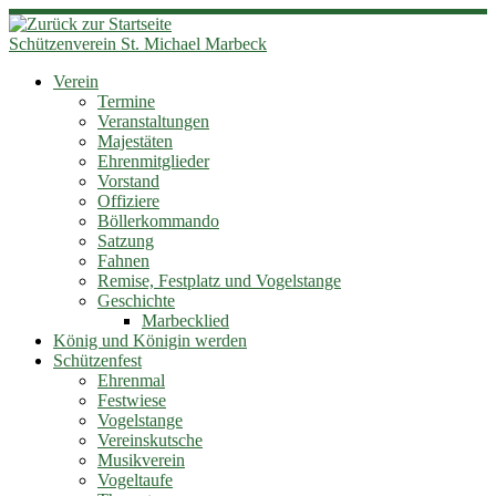
Zum
Inhalt
Schützenverein St. Michael Marbeck
springen
Verein
Termine
Veranstaltungen
Majestäten
Ehrenmitglieder
Vorstand
Offiziere
Böllerkommando
Satzung
Fahnen
Remise, Festplatz und Vogelstange
Geschichte
Marbecklied
König und Königin werden
Schützenfest
Ehrenmal
Festwiese
Vogelstange
Vereinskutsche
Musikverein
Vogeltaufe