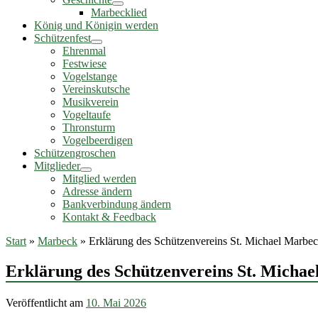
Marbecklied
König und Königin werden
Schützenfest
Ehrenmal
Festwiese
Vogelstange
Vereinskutsche
Musikverein
Vogeltaufe
Thronsturm
Vogelbeerdigen
Schützengroschen
Mitglieder
Mitglied werden
Adresse ändern
Bankverbindung ändern
Kontakt & Feedback
Start
»
Marbeck
»
Erklärung des Schützenvereins St. Michael Marbe
Erklärung des Schützenvereins St. Micha
Veröffentlicht am
10. Mai 2026