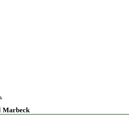
ck
el Marbeck