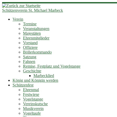
Zum
Inhalt
Schützenverein St. Michael Marbeck
springen
Verein
Termine
Veranstaltungen
Majestäten
Ehrenmitglieder
Vorstand
Offiziere
Böllerkommando
Satzung
Fahnen
Remise, Festplatz und Vogelstange
Geschichte
Marbecklied
König und Königin werden
Schützenfest
Ehrenmal
Festwiese
Vogelstange
Vereinskutsche
Musikverein
Vogeltaufe