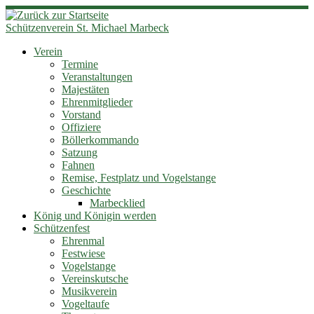
Zum
Inhalt
Schützenverein St. Michael Marbeck
springen
Verein
Termine
Veranstaltungen
Majestäten
Ehrenmitglieder
Vorstand
Offiziere
Böllerkommando
Satzung
Fahnen
Remise, Festplatz und Vogelstange
Geschichte
Marbecklied
König und Königin werden
Schützenfest
Ehrenmal
Festwiese
Vogelstange
Vereinskutsche
Musikverein
Vogeltaufe