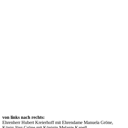
von links nach rechts:
Ehrenherr Hubert Kreierhoff mit Ehrendame Manuela Gröne,
König Jörg Gröne mit Königin Melanie Kapell,