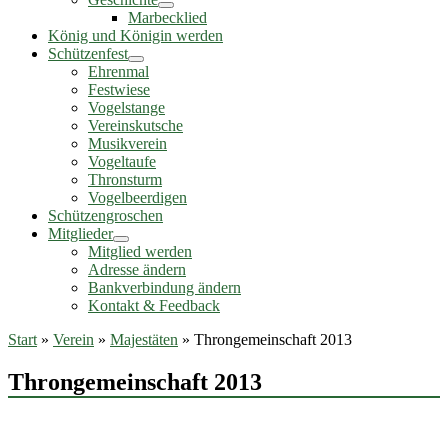
Marbecklied
König und Königin werden
Schützenfest
Ehrenmal
Festwiese
Vogelstange
Vereinskutsche
Musikverein
Vogeltaufe
Thronsturm
Vogelbeerdigen
Schützengroschen
Mitglieder
Mitglied werden
Adresse ändern
Bankverbindung ändern
Kontakt & Feedback
Start
»
Verein
»
Majestäten
»
Throngemeinschaft 2013
Throngemeinschaft 2013